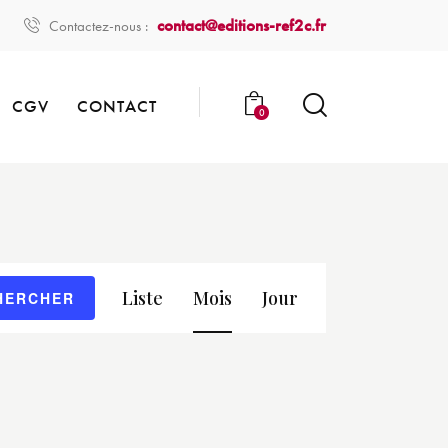
contact@editions-ref2c.fr
Contactez-nous :
CGV
CONTACT
0
N
Liste
Mois
Jour
HERCHER
a
v
i