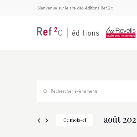
Bienvenue sur le site des éditions Ref.2c
R
S
e
a
i
c
s
août 202
Ce mois-ci
i
h
S
r