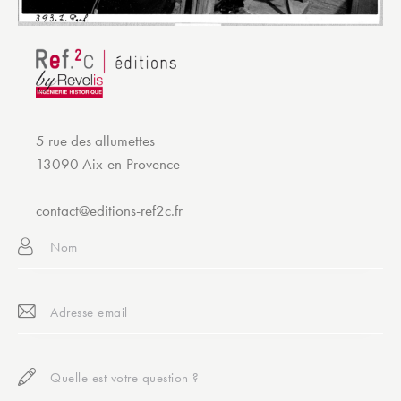
e
s
É
v
è
n
5 rue des allumettes
e
13090 Aix-en-Provence
m
e
contact@editions-ref2c.fr
n
t
s