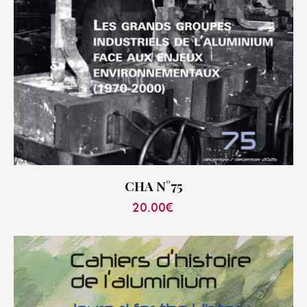
CHA N°75
20.00
€