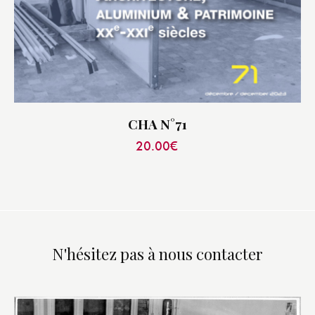
CHA N°71
20.00
€
N'hésitez pas à nous contacter