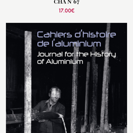
CHA N°67
17.00
€