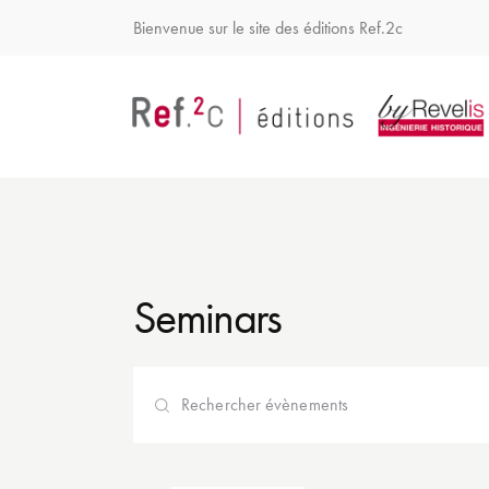
Bienvenue sur le site des éditions Ref.2c
Seminars
R
S
e
a
i
s