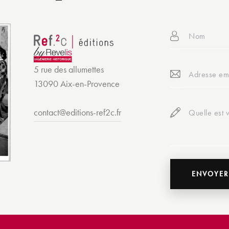
5 rue des allumettes
13090 Aix-en-Provence
contact@editions-ref2c.fr