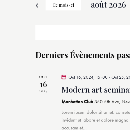
c
août 2026
Ce mois-ci
i
h
S
r
é
e
m
l
o
r
e
t
c
-
c
Derniers Évènements pas
t
c
i
h
l
o
é
e
OCT
Oct 16, 2024, 15h00
-
Oct 25, 
n
.
16
n
Modern art seminar
R
e
2024
e
e
Manhattan Club
350 5th Ave, New
z
t
c
u
Lorem ipsum dolor sit amet, conset
h
n
n
invidunt ut labore et dolore magna
e
e
accusam et…
r