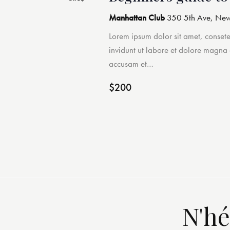
d
r
e
Manhattan Club
350 5th Ave, New
m
Lorem ipsum dolor sit amet, conset
v
o
invidunt ut labore et dolore magna
t
u
accusam et…
-
c
$200
e
l
s
é
.
É
v
è
N'hé
n