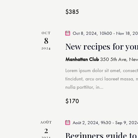
a
d
c
$385
a
h
v
t
e
i
e
r
OCT
Oct 8, 2024, 10h00
-
Nov 18, 2
8
.
É
New recipes for yo
g
2024
v
Manhattan Club
350 5th Ave, New
è
a
n
Lorem ipsum dolor sit amet, consect
t
e
tincidunt, arcu orci laoreet massa, 
m
nulla porttitor, in…
i
e
$170
n
o
t
n
s
AOÛT
Août 2, 2024, 9h30
-
Sep 9, 202
2
p
Beginners guide to
a
2024