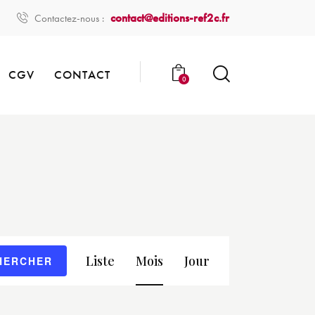
contact@editions-ref2c.fr
Contactez-nous :
CGV
CONTACT
0
N
Liste
Mois
Jour
HERCHER
a
v