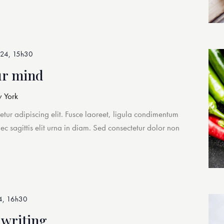
024, 15h30
ur mind
 York
etur adipiscing elit. Fusce laoreet, ligula condimentum
nec sagittis elit urna in diam. Sed consectetur dolor non
4, 16h30
 writing