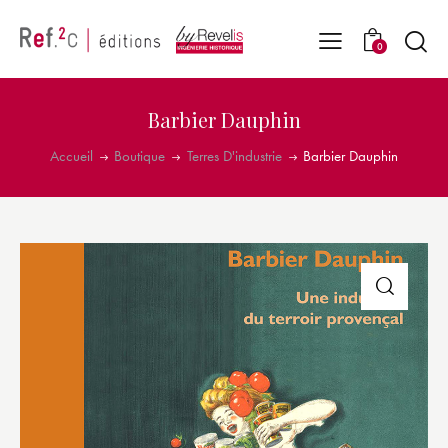
0
Barbier Dauphin
Accueil
Boutique
Terres D'industrie
Barbier Dauphin