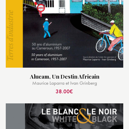
Alucam, Un Destin Africain
Maurice Laparra et Ivan Grinberg
38.00
€