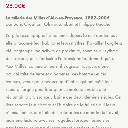
28.00
€
La tuilerie des Milles d’Aix-en-Provence, 1882-2006
par Boris Grésillon, Olivier Lambert et Philippe Mioche
L’argile accompagne les hommes depuis la nuit des temps ;
elle a façonné leur habitat et leurs mythes. Travailler l’argile a
été longtemps une activité de proximité, soumise au rythme
des saisons, puis l’industrie l’a transformée, domestiquée.
Aux Milles, comme ailleurs, il s’agissait toujours d’une
activité faite de terre et d’hommes, ces hommes et ces
femmes, venus pour beaucoup d’Italie, qui ont mêlé leur
sueur à l’argile pour fabriquer ce matériau noble que
réclamait la croissance urbaine des deux derniers siècles. Ce
livre retrace leur histoire et l’histoire de la tuilerie qui les a
réunis, une histoire faite des solidarités du monde du travail,
mais une histoire avec ses tragédies lorsque l’usine s’est
transformée en camp d’internement pendant la Seconde