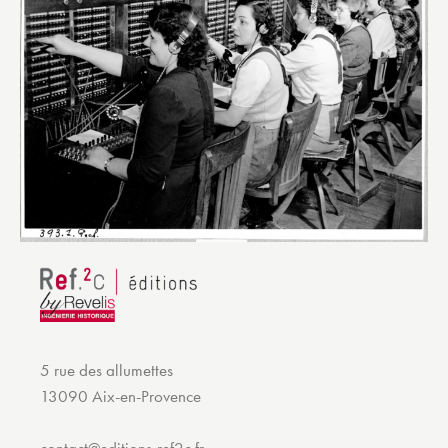
5 rue des allumettes
13090 Aix-en-Provence
contact@editions-ref2c.fr