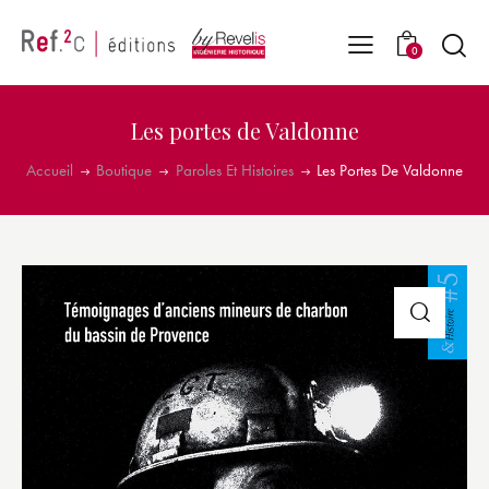
0
Les portes de Valdonne
Accueil
Boutique
Paroles Et Histoires
Les Portes De Valdonne