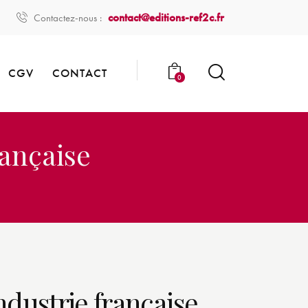
contact@editions-ref2c.fr
Contactez-nous :
CGV
CONTACT
0
rançaise
ndustrie française