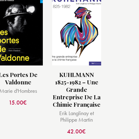
Les Portes De
KUHLMANN
Valdonne
1825-1982 – Une
Grande
Marie d'Hombres
Entreprise De La
15.00
€
Chimie Française
Erik Langlinay et
Philippe Martin
42.00
€