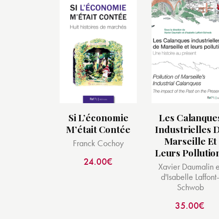
Si L’économie
Les Calanque
M’était Contée
Industrielles 
Marseille Et
Franck Cochoy
Leurs Pollutio
24.00
€
Xavier Daumalin e
d'Isabelle Laffont
Schwob
35.00
€