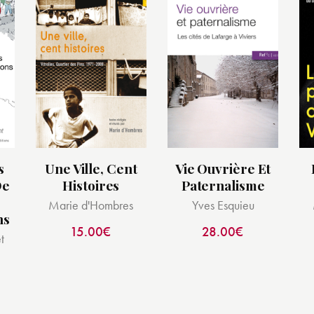
s
Une Ville, Cent
Vie Ouvrière Et
De
Histoires
Paternalisme
Marie d'Hombres
Yves Esquieu
ns
15.00
€
28.00
€
t
-