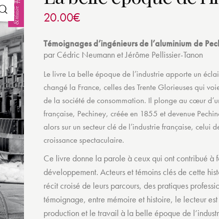
20.00
€
Témoignages d’ingénieurs de l’aluminium de Pe
par Cédric Neumann et Jérôme Pellissier-Tanon
Le livre La belle époque de l’industrie apporte un écla
changé la France, celles des Trente Glorieuses qui voie
de la société de consommation. Il plonge au cœur d’u
française, Pechiney, créée en 1855 et devenue Pechin
alors sur un secteur clé de l’industrie française, celui
croissance spectaculaire.
Ce livre donne la parole à ceux qui ont contribué à fa
développement. Acteurs et témoins clés de cette histoi
récit croisé de leurs parcours, des pratiques professio
témoignage, entre mémoire et histoire, le lecteur e
production et le travail à la belle époque de l’industr