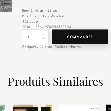
Broché, 16 cm x 22 cm
Près d’une centaine d’illustrations
432 pages
2018 – ISBN : 9782918582304
COMMANDER
Catégories :
A la une
,
Paroles et histoires
Produits Similaires